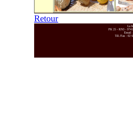
Retour
La f
PK 25 - RN3 - 97418
Email 
Tél./Fax : 02 